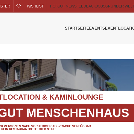
GISTER
WISHLIST
HOFGUT NEWS
FEEDBACK
JOBS
GRUNDER WEL
STARTSEITE
EVENTS
EVENTLOCATI
TLOCATION & KAMINLOUNGE
FGUT MENSCHENHAUS
 20 PERSONEN NACH VORHERIGER ABSPRACHE VERFÜGBAR.
T KEIN RESTAURANTBETETRIEB STATT.