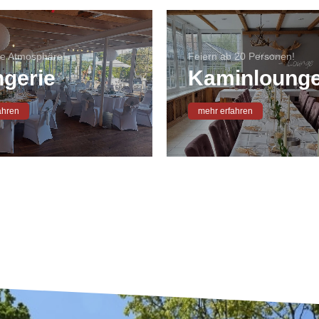
e Atmosphäre!
Feiern ab 20 Personen!
gerie
Kaminloung
ahren
mehr erfahren