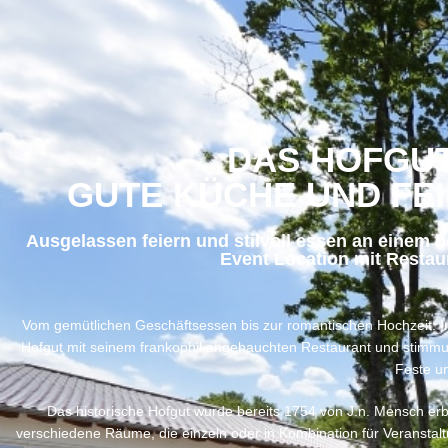
DAS HOFGU
GUTE KÜCHE UND FEI
Ausgelassen feiern und stilvoll essen an einem 
Event Location mit Restau
Vom gemütlichen Geschäftsessen bis zur romantischen Hochzeit: In 
Hofgut mit seinem frankophil angehauchten Restaurant und stimmun
Feste u
Das historische Hofgut wurde bereits 1754 von J.n. Mensch e
verschiedene Räume, die einzeln oder in Kombination für Veranstal