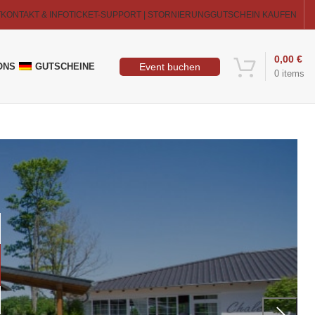
T
KONTAKT & INFO
TICKET-SUPPORT | STORNIERUNG
GUTSCHEIN KAUFEN
0,00
€
Event buchen
ONS
GUTSCHEINE
0
items