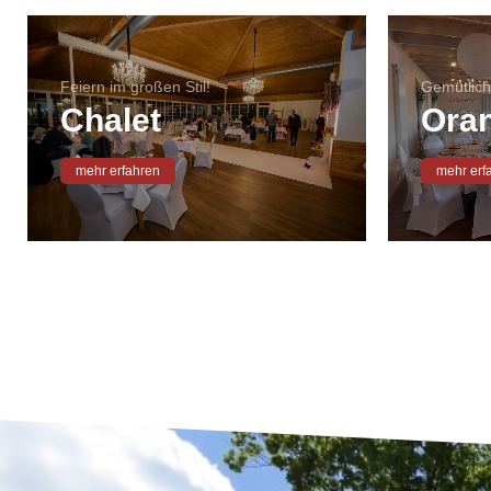
Feiern im großen Stil!
Gemütlich
Chalet
Oran
mehr erfahren
mehr erf