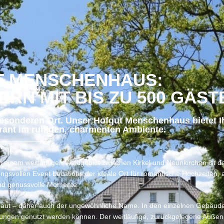
T MENSCHENHAUS:
ERN MIT BIS ZU 500 GÄST
besonderen Ort. Unser Hofgut Menschenhaus bietet I
rant im ruhigen, charmenten Ambiente.
einem weitläufigen Waldgebiet zwischen Kirkel und Neunkirchen ist da
gsvollen Event Locations der ideale Ort für romantische Hochzeiten,
nd genussvolle Momente.
rbaut – daher auch der ungewöhnliche Name. In den einzelnen Gebäude
tungen genutzt werden können. Der weitläufige, zurückgelegene Außenb