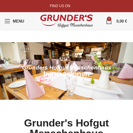
FIND US ON
0
MENU
0,00
€
Grunders Hofgut Menschenhaus
Impressionen
Grunder's Hofgut