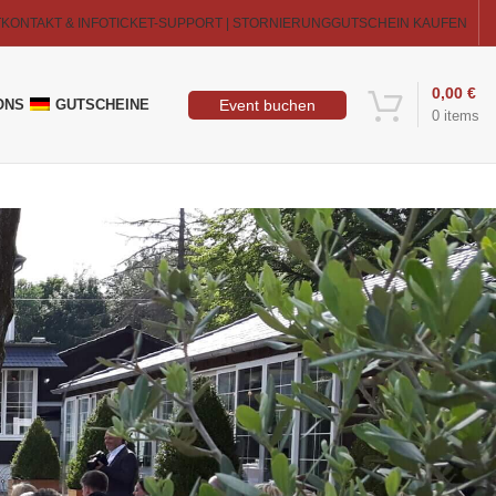
T
KONTAKT & INFO
TICKET-SUPPORT | STORNIERUNG
GUTSCHEIN KAUFEN
0,00
€
Event buchen
ONS
GUTSCHEINE
0
items