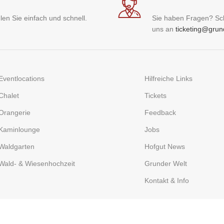
len Sie einfach und schnell.
Sie haben Fragen? Sc
uns an
ticketing@grun
Eventlocations
Hilfreiche Links
Chalet
Tickets
Orangerie
Feedback
Kaminlounge
Jobs
Waldgarten
Hofgut News
Wald- & Wiesenhochzeit
Grunder Welt
Kontakt & Info
ZAHLUNGSWEISEN