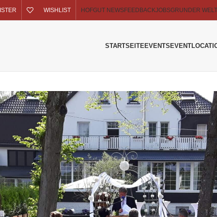
GISTER
WISHLIST
HOFGUT NEWS
FEEDBACK
JOBS
GRUNDER WEL
STARTSEITE
EVENTS
EVENTLOCATI