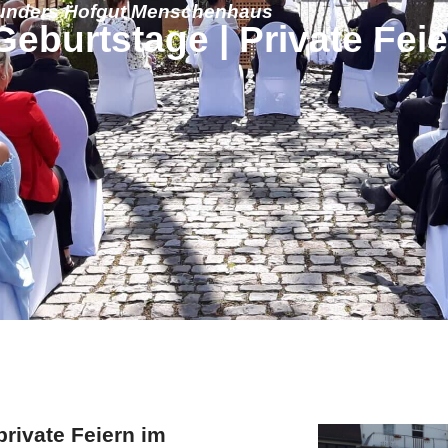
unders Hofgut Menschenhaus
Geburtstage | Private Fei
private Feiern im