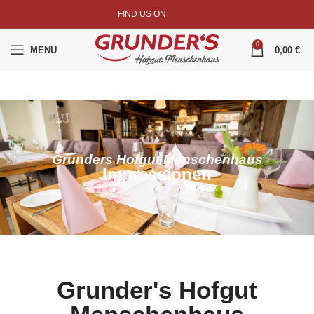
FIND US ON
0
MENU
0,00
€
Grunders Hofgut Menschenhaus
Impressionen
Grunder's Hofgut