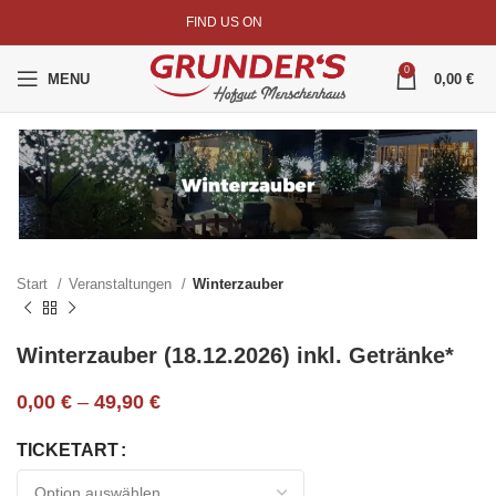
FIND US ON
0
MENU
0,00
€
Start
Veranstaltungen
Winterzauber
Winterzauber (18.12.2026) inkl. Getränke*
0,00
€
–
49,90
€
TICKETART