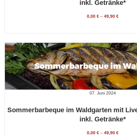
inkl. Getränke*
0,00
€
–
49,90
€
TICKET BUCHEN
07. Juni 2024
Sommerbarbeque im Waldgarten mit Live-
inkl. Getränke*
0,00
€
–
49,90
€