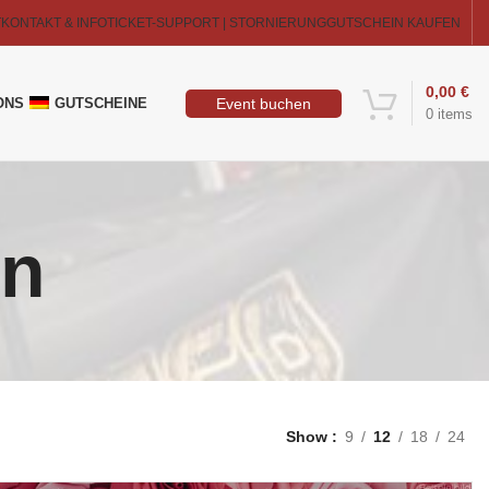
T
KONTAKT & INFO
TICKET-SUPPORT | STORNIERUNG
GUTSCHEIN KAUFEN
0,00
€
Event buchen
ONS
GUTSCHEINE
0
items
en
Show
9
12
18
24