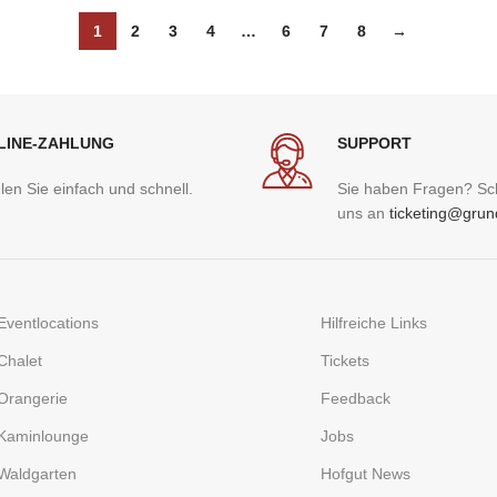
1
2
3
4
…
6
7
8
→
LINE-ZAHLUNG
SUPPORT
len Sie einfach und schnell.
Sie haben Fragen? Sc
uns an
ticketing@grun
Eventlocations
Hilfreiche Links
Chalet
Tickets
Orangerie
Feedback
Kaminlounge
Jobs
Waldgarten
Hofgut News