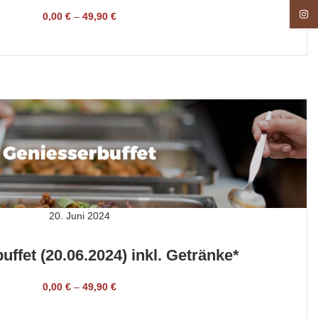
Insta
0,00
€
–
49,90
€
TICKET BUCHEN
20. Juni 2024
ffet (20.06.2024) inkl. Getränke*
0,00
€
–
49,90
€
TICKET BUCHEN