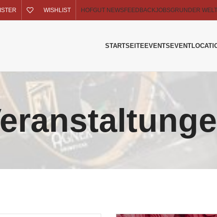
GISTER
WISHLIST
HOFGUT NEWS
FEEDBACK
JOBS
GRUNDER WEL
STARTSEITE
EVENTS
EVENTLOCATI
eranstaltung