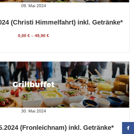
09. Mai 2024
2024 (Christi Himmelfahrt) inkl. Getränke*
0,00
€
–
49,90
€
TICKET BUCHEN
30. Mai 2024
05.2024 (Fronleichnam) inkl. Getränke*
Face